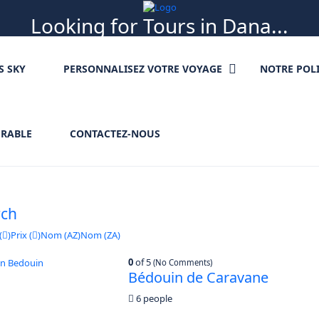
Looking for Tours in Dana...
it will take a couple of seconds
S SKY
PERSONNALISEZ VOTRE VOYAGE
NOTRE POL
URABLE
CONTACTEZ-NOUS
rch
(
)
Prix (
)
Nom (AZ)
Nom (ZA)
0
of 5
(No Comments)
Bédouin de Caravane
6 people