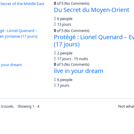
0
of 5
(No Comments)
Du Secret du Moyen-Orient
6 people
13 jours
0
of 5
(No Comments)
Protégé : Lionel Quenard – E
(17 jours)
2 people
17 jours . 15 nuits
0
of 5
(No Comments)
live in your dream
6 people
7 jours
Not what
ts trouvés. Showing 1 - 4