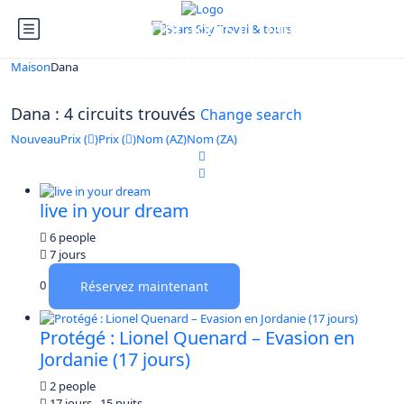
Looking for Tours in Dana...
it will take a couple of seconds
Maison
Dana
Dana : 4 circuits trouvés
Change search
Nouveau
Prix (
)
Prix (
)
Nom (AZ)
Nom (ZA)
live in your dream
6 people
7 jours
0
Réservez maintenant
Protégé : Lionel Quenard – Evasion en
Jordanie (17 jours)
2 people
17 jours . 15 nuits