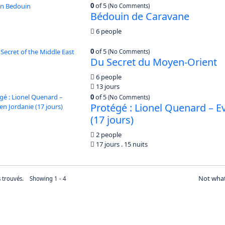
0
of 5
(No Comments)
Bédouin de Caravane
6 people
0
of 5
(No Comments)
Du Secret du Moyen-Orient
6 people
13 jours
0
of 5
(No Comments)
Protégé : Lionel Quenard – E
(17 jours)
2 people
17 jours . 15 nuits
Not what
ts trouvés. Showing 1 - 4