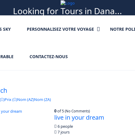
Looking for Tours in Dana...
it will take a couple of seconds
S SKY
PERSONNALISEZ VOTRE VOYAGE
NOTRE POL
URABLE
CONTACTEZ-NOUS
rch
(
)
Prix (
)
Nom (AZ)
Nom (ZA)
0
of 5
(No Comments)
live in your dream
6 people
7 jours