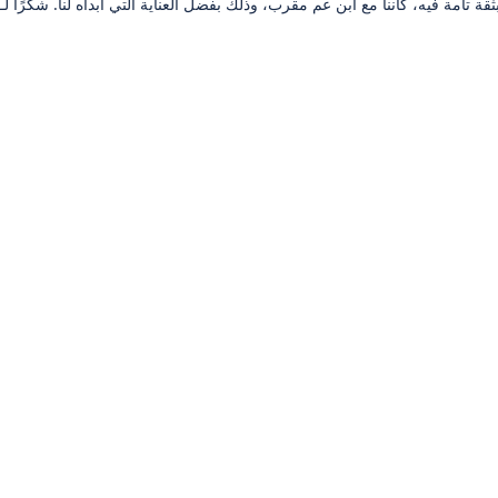
قة تامة فيه، كأننا مع ابن عم مقرب، وذلك بفضل العناية التي أبداه لنا. شكرًا لـ