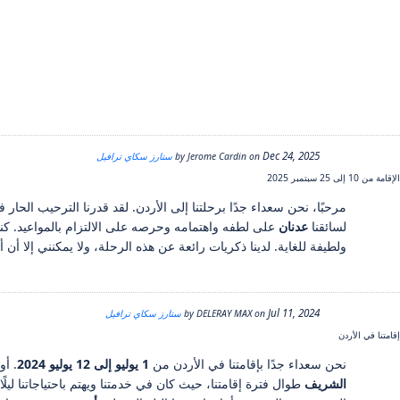
Dec 24, 2025
by
on
Jerome Cardin
ستارز سكاي ترافيل
الإقامة من 10 إلى 25 سبتمبر 2025
مرحبًا، نحن سعداء جدًا برحلتنا إلى الأردن. لقد قدرنا الترحيب الح
لسائقنا
عدنان
على لطفه واهتمامه وحرصه على الالتزام بالمواعيد. كنا 
ولطيفة للغاية. لدينا ذكريات رائعة عن هذه الرحلة، ولا يمكنني إلا أن 
Jul 11, 2024
by
on
DELERAY MAX
ستارز سكاي ترافيل
إقامتنا في الأردن
نحن سعداء جدًا بإقامتنا في الأردن من
1 يوليو إلى 12 يوليو 2024
. أو
الشريف
طوال فترة إقامتنا، حيث كان في خدمتنا ويهتم باحتياجاتنا ليلً