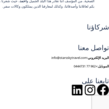
الصحية. من المؤسف أننا نغادر هذا البلد الجميل و
أحمد
، حيث شعرنا بث
بكم لعائلاتنا وأصدقائنا، وكذلك لمعارفنا الذين يمتلكون وكالات سفر.
شركاؤنا
تواصل معنا
البريد الإلكتروني
:info@starsskytravel.com
الموبايل
:+962 77 0444731
تابعنا على