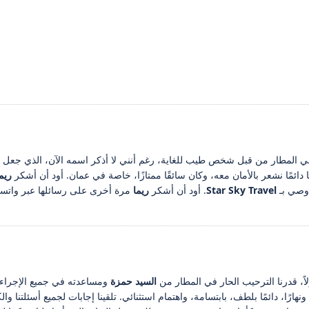
ار في المطار من قبل شخص طيب للغاية، رغم أنني لا أذكر اسمه الآن، الذي جعل 
دائمًا نشعر بالأمان معه، وكان سائقًا ممتازًا، خاصة في عمان. أود أن أشكر
ريم
أوصي بـ
Star Sky Travel
. أود أن أشكر
ريما
مرة أخرى على رسائلها عبر واتساب.
لاً، قدرنا الترحيب الحار في المطار من
السيد حمزة
ومساعدته في جميع الإجراءات
ا ونهارًا، دائمًا بلطف، بابتسامة، واهتمام استثنائي. تلقينا إجابات لجميع أسئلت